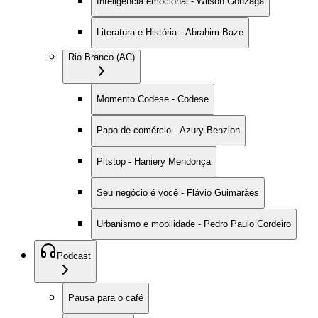
Inteligência emocional - Wilson Gonzaga
Literatura e História - Abrahim Baze
Rio Branco (AC)
Momento Codese - Codese
Papo de comércio - Azury Benzion
Pitstop - Haniery Mendonça
Seu negócio é você - Flávio Guimarães
Urbanismo e mobilidade - Pedro Paulo Cordeiro
Podcast
Pausa para o café