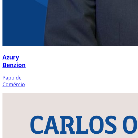
Azury
Benzion
Papo de
Comércio