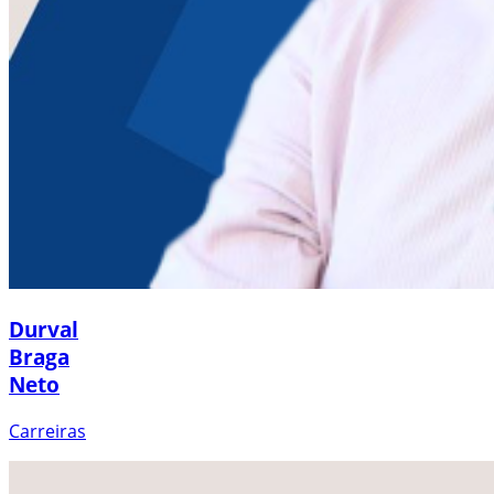
Durval
Braga
Neto
Carreiras