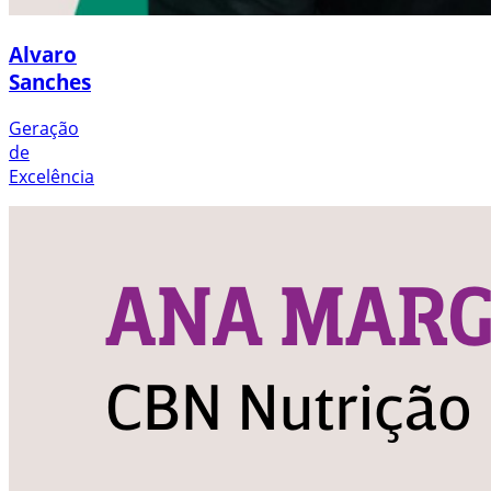
Alvaro
Sanches
Geração
de
Excelência