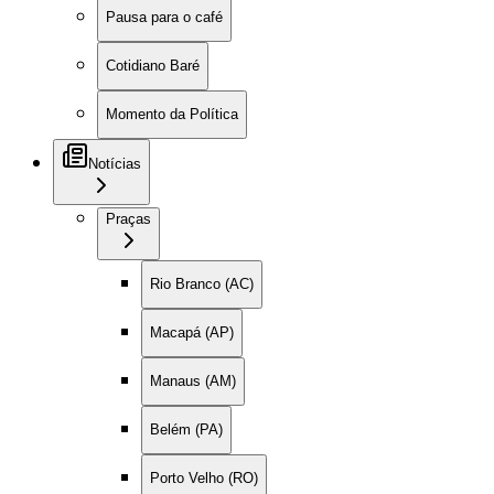
Pausa para o café
Cotidiano Baré
Momento da Política
Notícias
Praças
Rio Branco (AC)
Macapá (AP)
Manaus (AM)
Belém (PA)
Porto Velho (RO)