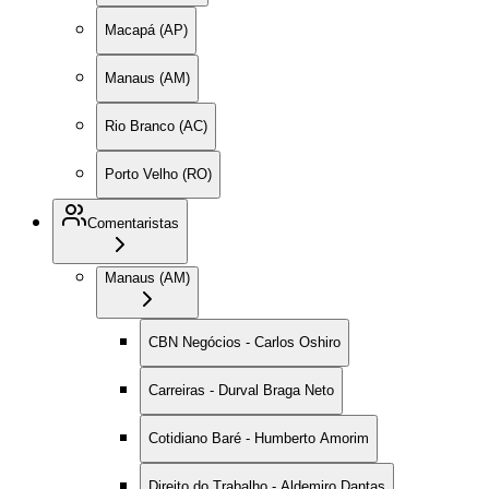
Macapá (AP)
Manaus (AM)
Rio Branco (AC)
Porto Velho (RO)
Comentaristas
Manaus (AM)
CBN Negócios - Carlos Oshiro
Carreiras - Durval Braga Neto
Cotidiano Baré - Humberto Amorim
Direito do Trabalho - Aldemiro Dantas