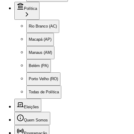
Política
Rio Branco (AC)
Macapá (AP)
Manaus (AM)
Belém (PA)
Porto Velho (RO)
Todas de Política
Eleições
Quem Somos
Programação