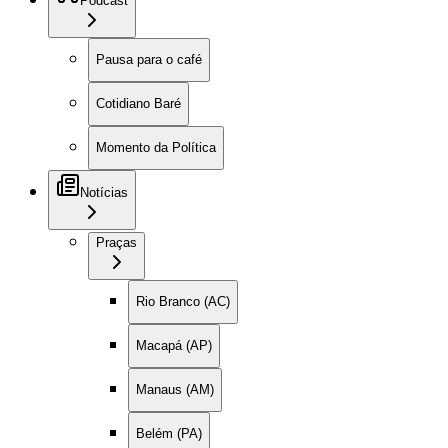
Podcast
Pausa para o café
Cotidiano Baré
Momento da Política
Notícias
Praças
Rio Branco (AC)
Macapá (AP)
Manaus (AM)
Belém (PA)