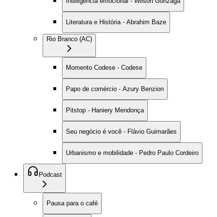
Inteligência emocional - Wilson Gonzaga
Literatura e História - Abrahim Baze
Rio Branco (AC)
Momento Codese - Codese
Papo de comércio - Azury Benzion
Pitstop - Haniery Mendonça
Seu negócio é você - Flávio Guimarães
Urbanismo e mobilidade - Pedro Paulo Cordeiro
Podcast
Pausa para o café