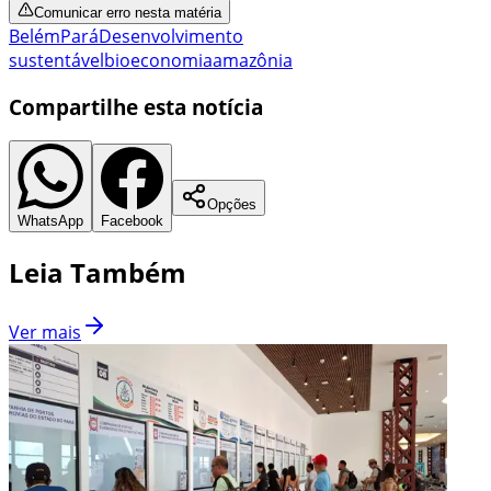
Comunicar erro nesta matéria
Belém
Pará
Desenvolvimento
sustentável
bioeconomia
amazônia
Compartilhe esta notícia
Opções
WhatsApp
Facebook
Leia Também
Ver mais