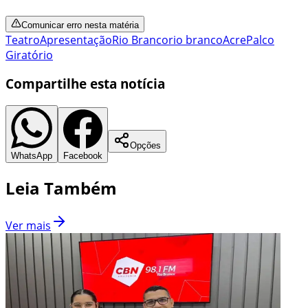
Comunicar erro nesta matéria
Teatro
Apresentação
Rio Branco
rio branco
Acre
Palco
Giratório
Compartilhe esta notícia
Opções
WhatsApp
Facebook
Leia Também
Ver mais