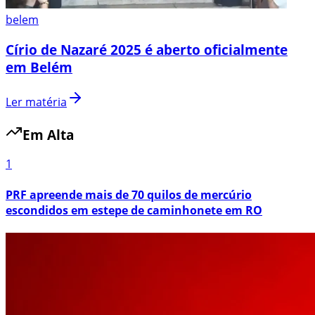
belem
Círio de Nazaré 2025 é aberto oficialmente
em Belém
Ler matéria
Em Alta
1
PRF apreende mais de 70 quilos de mercúrio
escondidos em estepe de caminhonete em RO