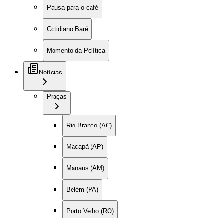
Pausa para o café
Cotidiano Baré
Momento da Política
Notícias
Praças
Rio Branco (AC)
Macapá (AP)
Manaus (AM)
Belém (PA)
Porto Velho (RO)