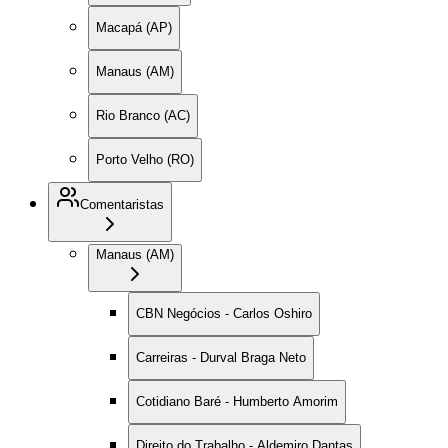
Macapá (AP)
Manaus (AM)
Rio Branco (AC)
Porto Velho (RO)
Comentaristas
Manaus (AM)
CBN Negócios - Carlos Oshiro
Carreiras - Durval Braga Neto
Cotidiano Baré - Humberto Amorim
Direito do Trabalho - Aldemiro Dantas