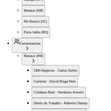
Manaus (AM)
Rio Branco (AC)
Porto Velho (RO)
Comentaristas
Manaus (AM)
CBN Negócios - Carlos Oshiro
Carreiras - Durval Braga Neto
Cotidiano Baré - Humberto Amorim
Direito do Trabalho - Aldemiro Dantas