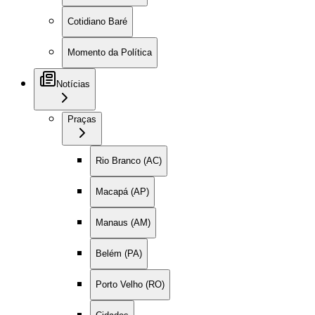
Cotidiano Baré
Momento da Política
Notícias
Praças
Rio Branco (AC)
Macapá (AP)
Manaus (AM)
Belém (PA)
Porto Velho (RO)