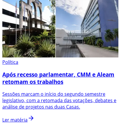
Política
Após recesso parlamentar, CMM e Aleam
retomam os trabalhos
Sessões marcam o início do segundo semestre
legislativo, com a retomada das votações, debates e
análise de projetos nas duas Casas.
Ler matéria