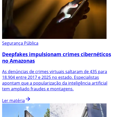
Segurança Pública
Deepfakes impulsionam crimes cibernéticos
no Amazonas
As denúncias de crimes virtuais saltaram de 435 para
18.904 entre 2017 e 2025 no estado. Especialistas
apontam que a popularização da inteligência artificial
tem ampliado fraudes e montagens.
Ler matéria