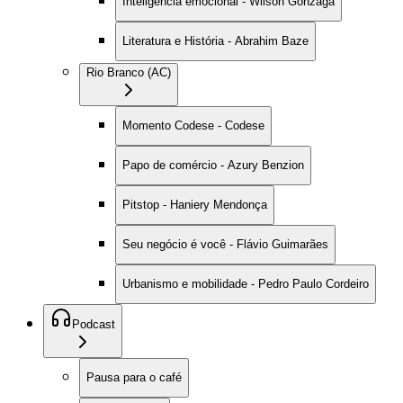
Inteligência emocional - Wilson Gonzaga
Literatura e História - Abrahim Baze
Rio Branco (AC)
Momento Codese - Codese
Papo de comércio - Azury Benzion
Pitstop - Haniery Mendonça
Seu negócio é você - Flávio Guimarães
Urbanismo e mobilidade - Pedro Paulo Cordeiro
Podcast
Pausa para o café