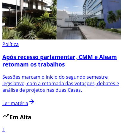
Política
Após recesso parlamentar, CMM e Aleam
retomam os trabalhos
Sessões marcam o início do segundo semestre
legislativo, com a retomada das votações, debates e
análise de projetos nas duas Casas.
Ler matéria
Em Alta
1