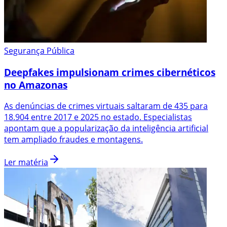
Segurança Pública
Deepfakes impulsionam crimes cibernéticos
no Amazonas
As denúncias de crimes virtuais saltaram de 435 para
18.904 entre 2017 e 2025 no estado. Especialistas
apontam que a popularização da inteligência artificial
tem ampliado fraudes e montagens.
Ler matéria