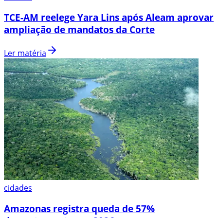
TCE-AM reelege Yara Lins após Aleam aprovar
ampliação de mandatos da Corte
Ler matéria
cidades
Amazonas registra queda de 57%