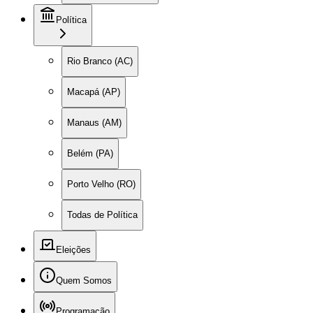
Política
Rio Branco (AC)
Macapá (AP)
Manaus (AM)
Belém (PA)
Porto Velho (RO)
Todas de Política
Eleições
Quem Somos
Programação