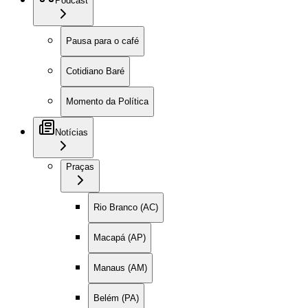
Podcast
Pausa para o café
Cotidiano Baré
Momento da Política
Notícias
Praças
Rio Branco (AC)
Macapá (AP)
Manaus (AM)
Belém (PA)