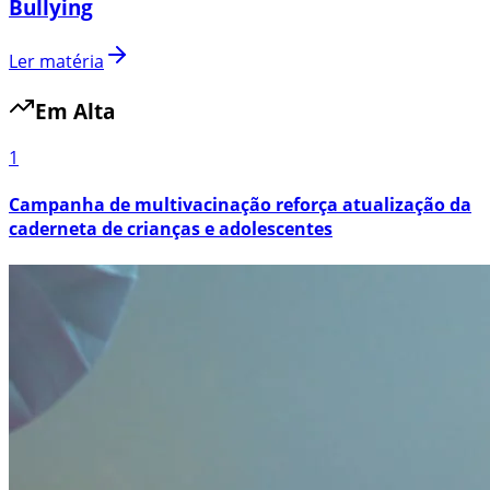
Bullying
Ler matéria
Em Alta
1
Campanha de multivacinação reforça atualização da
caderneta de crianças e adolescentes