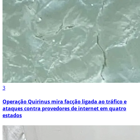
3
Operação Quirinus mira facção ligada ao tráfico e
ataques contra provedores de internet em quatro
estados