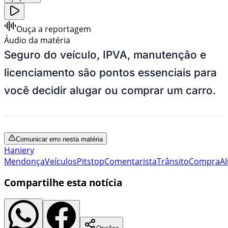
Ouça a reportagem
Áudio da matéria
Seguro do veículo, IPVA, manutenção e
licenciamento são pontos essenciais para
você decidir alugar ou comprar um carro.
Comunicar erro nesta matéria
Haniery
Mendonça
Veículos
Pitstop
Comentarista
Trânsito
Compra
Al
Compartilhe esta notícia