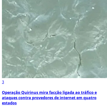
3
Operação Quirinus mira facção ligada ao tráfico e
ataques contra provedores de internet em quatro
estados