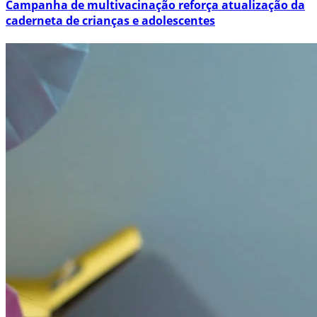
Campanha de multivacinação reforça atualização da
caderneta de crianças e adolescentes