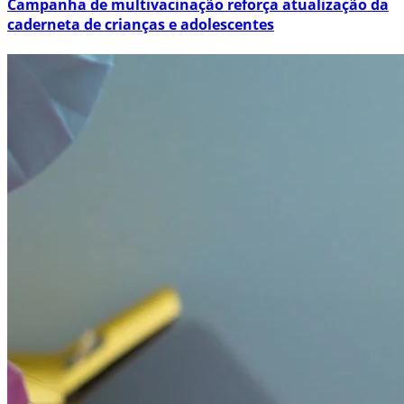
Campanha de multivacinação reforça atualização da
caderneta de crianças e adolescentes