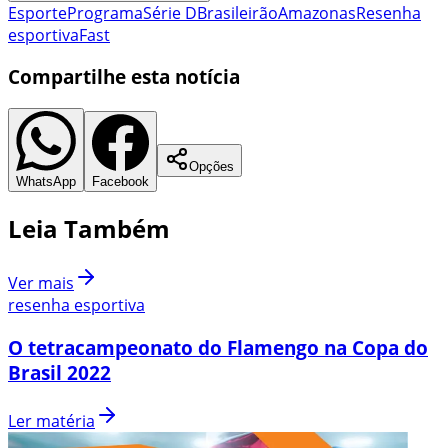
Esporte
Programa
Série D
Brasileirão
Amazonas
Resenha
esportiva
Fast
Compartilhe esta notícia
Opções
WhatsApp
Facebook
Leia Também
Ver mais
resenha esportiva
O tetracampeonato do Flamengo na Copa do
Brasil 2022
Ler matéria