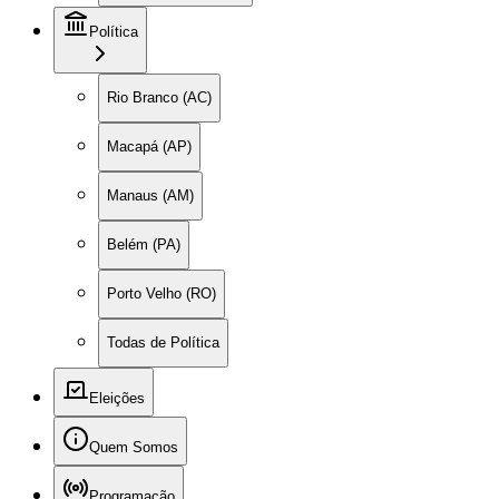
Política
Rio Branco (AC)
Macapá (AP)
Manaus (AM)
Belém (PA)
Porto Velho (RO)
Todas de Política
Eleições
Quem Somos
Programação