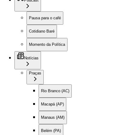
Podcast
Pausa para o café
Cotidiano Baré
Momento da Política
Notícias
Praças
Rio Branco (AC)
Macapá (AP)
Manaus (AM)
Belém (PA)