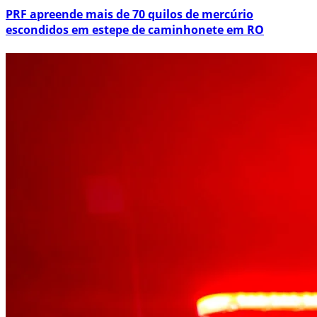
PRF apreende mais de 70 quilos de mercúrio
escondidos em estepe de caminhonete em RO