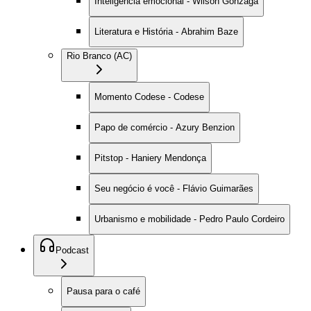
Inteligência emocional - Wilson Gonzaga
Literatura e História - Abrahim Baze
Rio Branco (AC)
Momento Codese - Codese
Papo de comércio - Azury Benzion
Pitstop - Haniery Mendonça
Seu negócio é você - Flávio Guimarães
Urbanismo e mobilidade - Pedro Paulo Cordeiro
Podcast
Pausa para o café