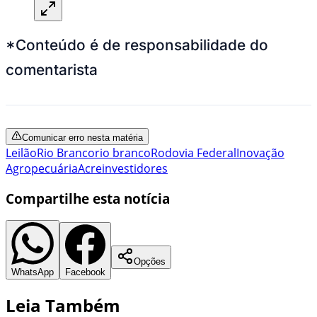
*Conteúdo é de responsabilidade do
comentarista
Comunicar erro nesta matéria
Leilão
Rio Branco
rio branco
Rodovia Federal
Inovação
Agropecuária
Acre
investidores
Compartilhe esta notícia
Opções
WhatsApp
Facebook
Leia Também