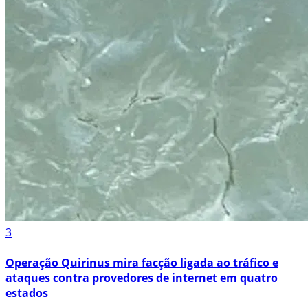
3
Operação Quirinus mira facção ligada ao tráfico e
ataques contra provedores de internet em quatro
estados