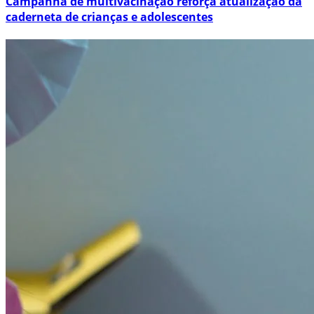
Campanha de multivacinação reforça atualização da
caderneta de crianças e adolescentes