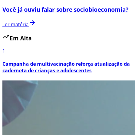
Você já ouviu falar sobre sociobioeconomia?
Ler matéria
Em Alta
1
Campanha de multivacinação reforça atualização da
caderneta de crianças e adolescentes