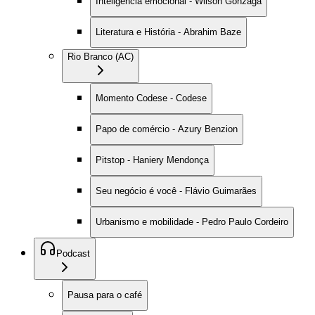
Inteligência emocional - Wilson Gonzaga
Literatura e História - Abrahim Baze
Rio Branco (AC)
Momento Codese - Codese
Papo de comércio - Azury Benzion
Pitstop - Haniery Mendonça
Seu negócio é você - Flávio Guimarães
Urbanismo e mobilidade - Pedro Paulo Cordeiro
Podcast
Pausa para o café