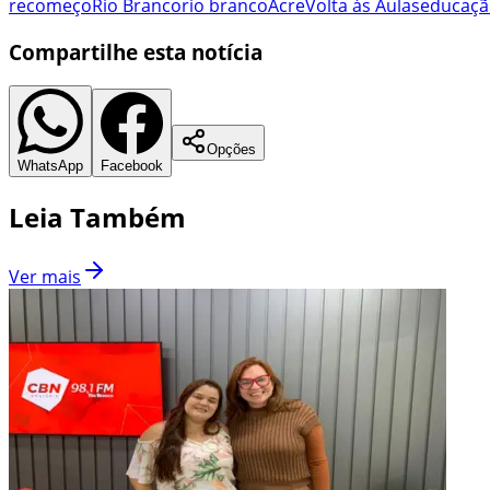
recomeço
Rio Branco
rio branco
Acre
Volta às Aulas
educaçã
Compartilhe esta notícia
Opções
WhatsApp
Facebook
Leia Também
Ver mais