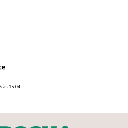
te
6 às 15:04