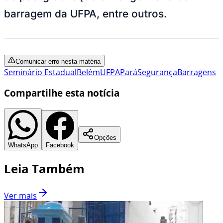
barragem da UFPA, entre outros.
Comunicar erro nesta matéria
Seminário Estadual
Belém
UFPA
Pará
Segurança
Barragens
Compartilhe esta notícia
Opções
WhatsApp
Facebook
Leia Também
Ver mais