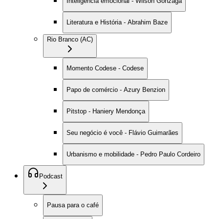
Inteligência emocional - Wilson Gonzaga
Literatura e História - Abrahim Baze
Rio Branco (AC)
Momento Codese - Codese
Papo de comércio - Azury Benzion
Pitstop - Haniery Mendonça
Seu negócio é você - Flávio Guimarães
Urbanismo e mobilidade - Pedro Paulo Cordeiro
Podcast
Pausa para o café