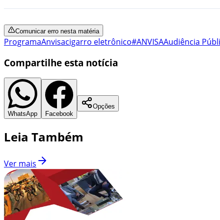
Comunicar erro nesta matéria
Programa
Anvisa
cigarro eletrônico
#ANVISA
Audiência Públ
Compartilhe esta notícia
Opções
WhatsApp
Facebook
Leia Também
Ver mais