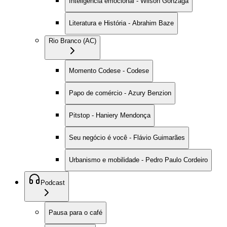
Inteligência emocional - Wilson Gonzaga
Literatura e História - Abrahim Baze
Rio Branco (AC)
Momento Codese - Codese
Papo de comércio - Azury Benzion
Pitstop - Haniery Mendonça
Seu negócio é você - Flávio Guimarães
Urbanismo e mobilidade - Pedro Paulo Cordeiro
Podcast
Pausa para o café