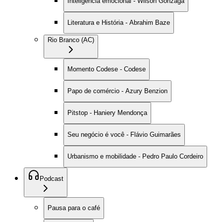
Inteligência emocional - Wilson Gonzaga
Literatura e História - Abrahim Baze
Rio Branco (AC)
Momento Codese - Codese
Papo de comércio - Azury Benzion
Pitstop - Haniery Mendonça
Seu negócio é você - Flávio Guimarães
Urbanismo e mobilidade - Pedro Paulo Cordeiro
Podcast
Pausa para o café