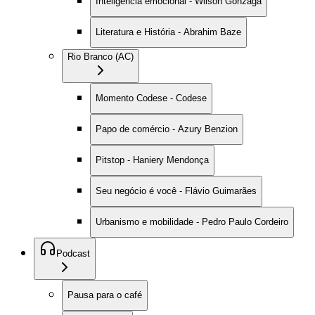
Inteligência emocional - Wilson Gonzaga
Literatura e História - Abrahim Baze
Rio Branco (AC)
Momento Codese - Codese
Papo de comércio - Azury Benzion
Pitstop - Haniery Mendonça
Seu negócio é você - Flávio Guimarães
Urbanismo e mobilidade - Pedro Paulo Cordeiro
Podcast
Pausa para o café