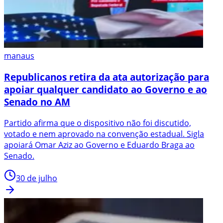
manaus
Republicanos retira da ata autorização para
apoiar qualquer candidato ao Governo e ao
Senado no AM
Partido afirma que o dispositivo não foi discutido,
votado e nem aprovado na convenção estadual. Sigla
apoiará Omar Aziz ao Governo e Eduardo Braga ao
Senado.
30 de julho