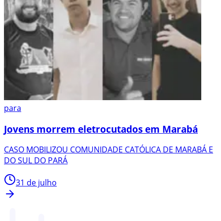
para
Jovens morrem eletrocutados em Marabá
CASO MOBILIZOU COMUNIDADE CATÓLICA DE MARABÁ E
DO SUL DO PARÁ
31 de julho