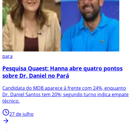
para
Pesquisa Quaest: Hanna abre quatro pontos
sobre Dr. Daniel no Pará
Candidata do MDB aparece à frente com 24%, enquanto
Dr. Daniel Santos tem 20%; segundo turno indica empate
técnico.
27 de julho