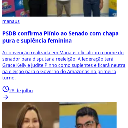
manaus
PSDB confirma Plínio ao Senado com chapa
pura e suplência feminina
A convenção realizada em Manaus oficializou o nome do
senador para disputar a reeleição. A federação terá
Grace Kelly e Judite Pinho como suplentes e ficará neutra
na eleição para o Governo do Amazonas no primeiro
turno.
28 de julho