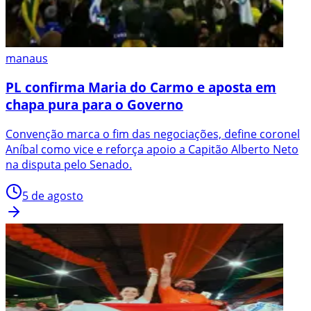
manaus
PL confirma Maria do Carmo e aposta em
chapa pura para o Governo
Convenção marca o fim das negociações, define coronel
Aníbal como vice e reforça apoio a Capitão Alberto Neto
na disputa pelo Senado.
5 de agosto