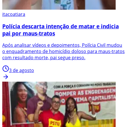
itacoatiara
Polícia descarta intenção de matar e indicia
pai por maus-tratos
Após analisar vídeos e depoimentos, Polícia Civil mudou
o enquadramento de homicídio doloso para maus-tratos
com resultado morte, pai segue preso.
3 de agosto