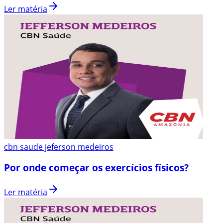
Ler matéria
cbn saude jeferson medeiros
Por onde começar os exercícios físicos?
Ler matéria