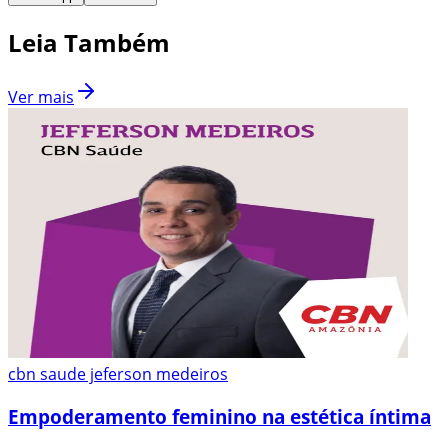
Leia Também
Ver mais
cbn saude jeferson medeiros
Empoderamento feminino na estética íntima