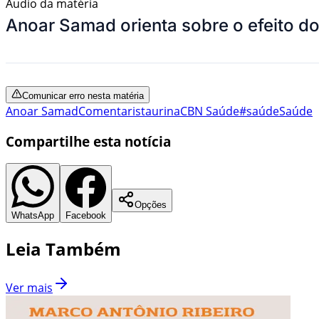
Áudio da matéria
Anoar Samad orienta sobre o efeito d
Comunicar erro nesta matéria
Anoar Samad
Comentarista
urina
CBN Saúde
#saúde
Saúde
Compartilhe esta notícia
Opções
WhatsApp
Facebook
Leia Também
Ver mais