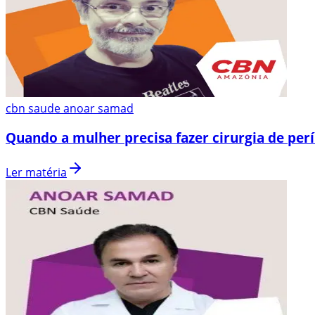
cbn saude anoar samad
Quando a mulher precisa fazer cirurgia de per
Ler matéria