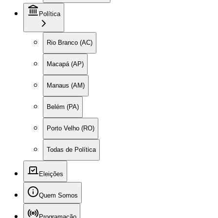
Política
Rio Branco (AC)
Macapá (AP)
Manaus (AM)
Belém (PA)
Porto Velho (RO)
Todas de Política
Eleições
Quem Somos
Programação