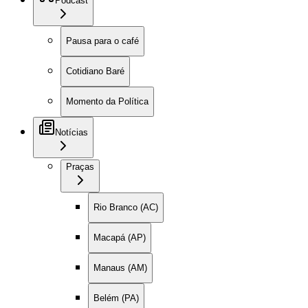
Podcast
Pausa para o café
Cotidiano Baré
Momento da Política
Notícias
Praças
Rio Branco (AC)
Macapá (AP)
Manaus (AM)
Belém (PA)