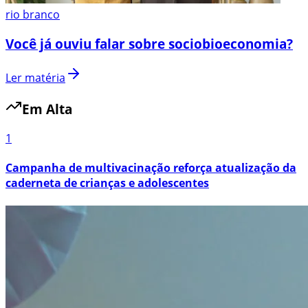
rio branco
Você já ouviu falar sobre sociobioeconomia?
Ler matéria
Em Alta
1
Campanha de multivacinação reforça atualização da
caderneta de crianças e adolescentes