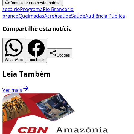
Comunicar erro nesta matéria
seca rio
Programa
Rio Branco
rio
branco
Queimadas
Acre
#saúde
Saúde
Audiência Pública
Compartilhe esta notícia
Opções
WhatsApp
Facebook
Leia Também
Ver mais