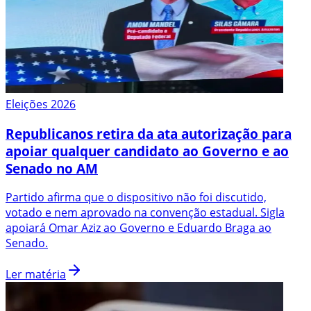
Eleições 2026
Republicanos retira da ata autorização para
apoiar qualquer candidato ao Governo e ao
Senado no AM
Partido afirma que o dispositivo não foi discutido,
votado e nem aprovado na convenção estadual. Sigla
apoiará Omar Aziz ao Governo e Eduardo Braga ao
Senado.
Ler matéria