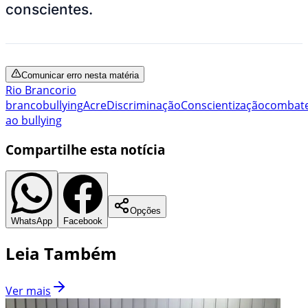
conscientes.
Comunicar erro nesta matéria
Rio Branco
rio
branco
bullying
Acre
Discriminação
Conscientização
combat
ao bullying
Compartilhe esta notícia
Opções
WhatsApp
Facebook
Leia Também
Ver mais