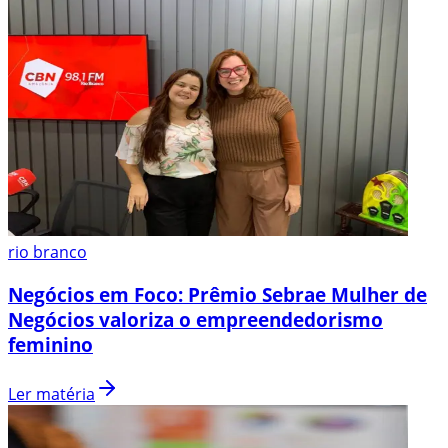
rio branco
Negócios em Foco: Prêmio Sebrae Mulher de
Negócios valoriza o empreendedorismo
feminino
Ler matéria