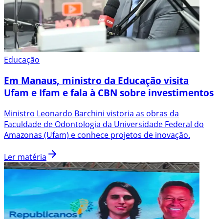
Educação
Em Manaus, ministro da Educação visita
Ufam e Ifam e fala à CBN sobre investimentos
Ministro Leonardo Barchini vistoria as obras da
Faculdade de Odontologia da Universidade Federal do
Amazonas (Ufam) e conhece projetos de inovação.
Ler matéria