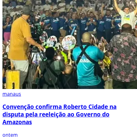
manaus
Convenção confirma Roberto Cidade na
disputa pela reeleição ao Governo do
Amazonas
ontem