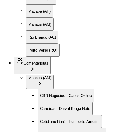
Macapá (AP)
Manaus (AM)
Rio Branco (AC)
Porto Velho (RO)
Comentaristas
Manaus (AM)
CBN Negócios - Carlos Oshiro
Carreiras - Durval Braga Neto
Cotidiano Baré - Humberto Amorim