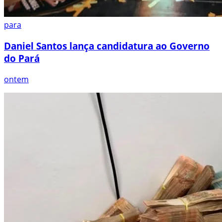
para
Daniel Santos lança candidatura ao Governo
do Pará
ontem