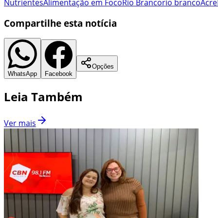
Nutrientes
Alimentação em Foco
Rio Branco
rio branco
Acre
Compartilhe esta notícia
Opções
WhatsApp
Facebook
Leia Também
Ver mais