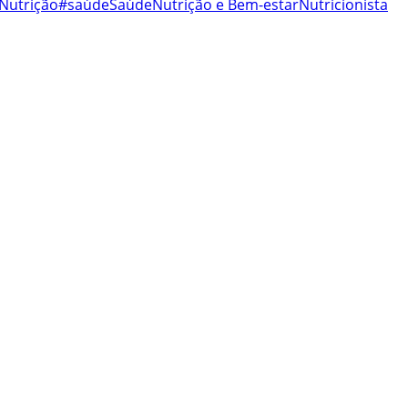
Nutrição
#saúde
Saúde
Nutrição e Bem-estar
Nutricionista