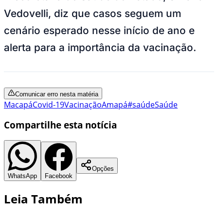
Vedovelli, diz que casos seguem um
cenário esperado nesse início de ano e
alerta para a importância da vacinação.
Comunicar erro nesta matéria
Macapá
Covid-19
Vacinação
Amapá
#saúde
Saúde
Compartilhe esta notícia
Opções
WhatsApp
Facebook
Leia Também