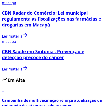
macapa
CBN Radar do Comércio: Lei municipal
regulamenta as fiscalizações nas farmácias e
drogarias em Macapá
Ler matéria
macapa
CBN Saúde em Sintonia : Prevenção e
detecção precoce do câncer
Ler matéria
Em Alta
1
Campanha de multivacinação reforça atualização da
caderneta de crianças e adolescentes