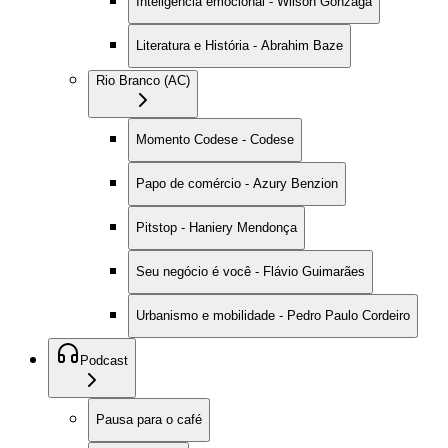
Inteligência emocional - Wilson Gonzaga
Literatura e História - Abrahim Baze
Rio Branco (AC)
Momento Codese - Codese
Papo de comércio - Azury Benzion
Pitstop - Haniery Mendonça
Seu negócio é você - Flávio Guimarães
Urbanismo e mobilidade - Pedro Paulo Cordeiro
Podcast
Pausa para o café