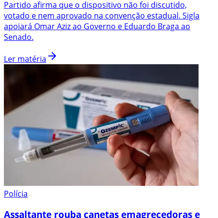
Partido afirma que o dispositivo não foi discutido,
votado e nem aprovado na convenção estadual. Sigla
apoiará Omar Aziz ao Governo e Eduardo Braga ao
Senado.
Ler matéria
Polícia
Assaltante rouba canetas emagrecedoras e