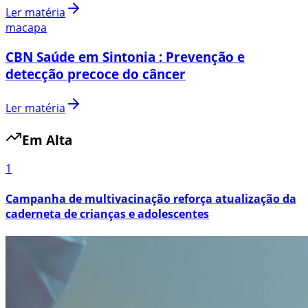
Ler matéria
macapa
CBN Saúde em Sintonia : Prevenção e
detecção precoce do câncer
Ler matéria
Em Alta
1
Campanha de multivacinação reforça atualização da
caderneta de crianças e adolescentes