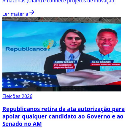
Amazonas (Ufam) e conhece projetos de inovação.
Ler matéria
Eleições 2026
Republicanos retira da ata autorização para
apoiar qualquer candidato ao Governo e ao
Senado no AM