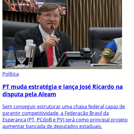
Política
PT muda estratégia e lança José Ricardo na
disputa pela Aleam
Sem conseguir estruturar uma chapa federal capaz de
garantir competitividade, a Federação Brasil da
Esperança (PT, PCdoB e PV) terá como principal projeto
aumentar bancada de deputados estaduais.