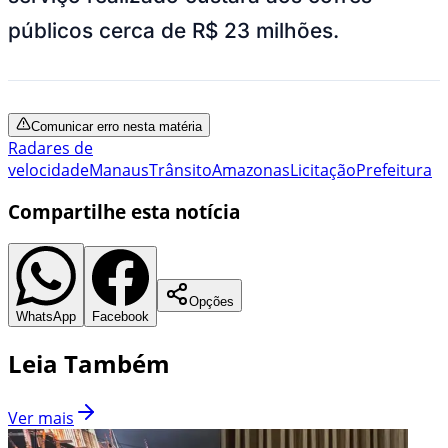
públicos cerca de R$ 23 milhões.
Comunicar erro nesta matéria
Radares de
velocidade
Manaus
Trânsito
Amazonas
Licitação
Prefeitura
Compartilhe esta notícia
Opções
WhatsApp
Facebook
Leia Também
Ver mais