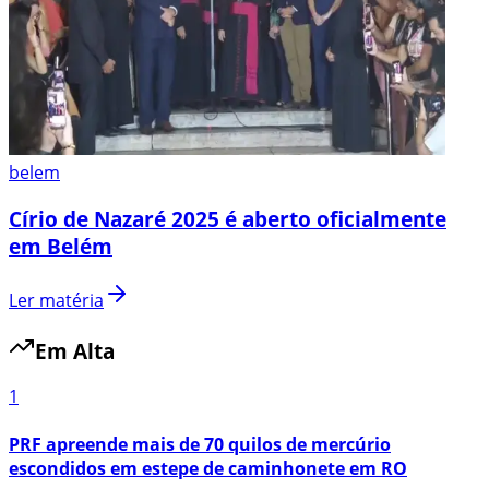
belem
Círio de Nazaré 2025 é aberto oficialmente
em Belém
Ler matéria
Em Alta
1
PRF apreende mais de 70 quilos de mercúrio
escondidos em estepe de caminhonete em RO