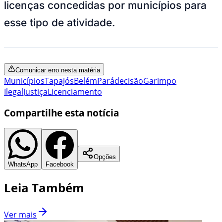
licenças concedidas por municípios para
esse tipo de atividade.
Comunicar erro nesta matéria
Municípios
Tapajós
Belém
Pará
decisão
Garimpo
Ilegal
Justiça
Licenciamento
Compartilhe esta notícia
Opções
WhatsApp
Facebook
Leia Também
Ver mais