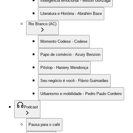
Inteligência emocional - Wilson Gonzaga
Literatura e História - Abrahim Baze
Rio Branco (AC)
Momento Codese - Codese
Papo de comércio - Azury Benzion
Pitstop - Haniery Mendonça
Seu negócio é você - Flávio Guimarães
Urbanismo e mobilidade - Pedro Paulo Cordeiro
Podcast
Pausa para o café