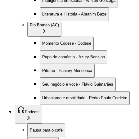
Inteligência emocional - Wilson Gonzaga
Literatura e História - Abrahim Baze
Rio Branco (AC)
Momento Codese - Codese
Papo de comércio - Azury Benzion
Pitstop - Haniery Mendonça
Seu negócio é você - Flávio Guimarães
Urbanismo e mobilidade - Pedro Paulo Cordeiro
Podcast
Pausa para o café