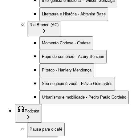
Inteligência emocional - Wilson Gonzaga
Literatura e História - Abrahim Baze
Rio Branco (AC)
Momento Codese - Codese
Papo de comércio - Azury Benzion
Pitstop - Haniery Mendonça
Seu negócio é você - Flávio Guimarães
Urbanismo e mobilidade - Pedro Paulo Cordeiro
Podcast
Pausa para o café