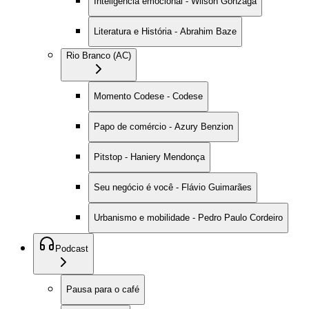
Inteligência emocional - Wilson Gonzaga
Literatura e História - Abrahim Baze
Rio Branco (AC)
Momento Codese - Codese
Papo de comércio - Azury Benzion
Pitstop - Haniery Mendonça
Seu negócio é você - Flávio Guimarães
Urbanismo e mobilidade - Pedro Paulo Cordeiro
Podcast
Pausa para o café