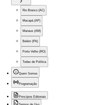
Rio Branco (AC)
Macapá (AP)
Manaus (AM)
Belém (PA)
Porto Velho (RO)
Todas de Política
Quem Somos
Programação
Princípios Editoriais
Termos de Uso