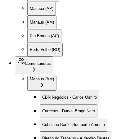
Macapá (AP)
Manaus (AM)
Rio Branco (AC)
Porto Velho (RO)
Comentaristas
Manaus (AM)
CBN Negócios - Carlos Oshiro
Carreiras - Durval Braga Neto
Cotidiano Baré - Humberto Amorim
Direito do Trabalho - Aldemiro Dantas