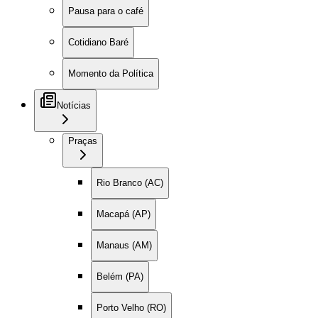
Pausa para o café
Cotidiano Baré
Momento da Política
Notícias
Praças
Rio Branco (AC)
Macapá (AP)
Manaus (AM)
Belém (PA)
Porto Velho (RO)