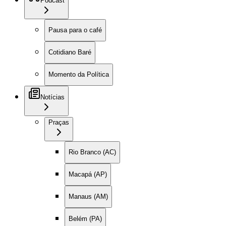
Podcast
Pausa para o café
Cotidiano Baré
Momento da Política
Notícias
Praças
Rio Branco (AC)
Macapá (AP)
Manaus (AM)
Belém (PA)