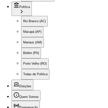
Política
Rio Branco (AC)
Macapá (AP)
Manaus (AM)
Belém (PA)
Porto Velho (RO)
Todas de Política
Eleições
Quem Somos
Programação