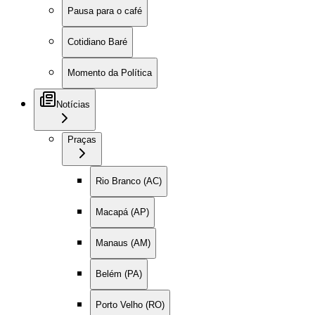
Pausa para o café
Cotidiano Baré
Momento da Política
Notícias
Praças
Rio Branco (AC)
Macapá (AP)
Manaus (AM)
Belém (PA)
Porto Velho (RO)