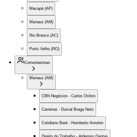
Macapá (AP)
Manaus (AM)
Rio Branco (AC)
Porto Velho (RO)
Comentaristas
Manaus (AM)
CBN Negócios - Carlos Oshiro
Carreiras - Durval Braga Neto
Cotidiano Baré - Humberto Amorim
Direito do Trabalho - Aldemiro Dantas