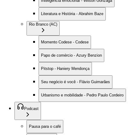
Inteligência emocional - Wilson Gonzaga
Literatura e História - Abrahim Baze
Rio Branco (AC)
Momento Codese - Codese
Papo de comércio - Azury Benzion
Pitstop - Haniery Mendonça
Seu negócio é você - Flávio Guimarães
Urbanismo e mobilidade - Pedro Paulo Cordeiro
Podcast
Pausa para o café