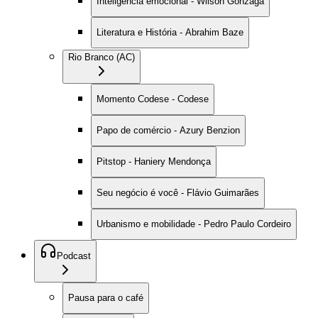
Inteligência emocional - Wilson Gonzaga
Literatura e História - Abrahim Baze
Rio Branco (AC)
Momento Codese - Codese
Papo de comércio - Azury Benzion
Pitstop - Haniery Mendonça
Seu negócio é você - Flávio Guimarães
Urbanismo e mobilidade - Pedro Paulo Cordeiro
Podcast
Pausa para o café