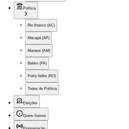
Política
Rio Branco (AC)
Macapá (AP)
Manaus (AM)
Belém (PA)
Porto Velho (RO)
Todas de Política
Eleições
Quem Somos
Programação