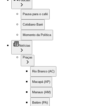
Podcast
Pausa para o café
Cotidiano Baré
Momento da Política
Notícias
Praças
Rio Branco (AC)
Macapá (AP)
Manaus (AM)
Belém (PA)