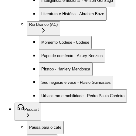
Inteligência emocional - Wilson Gonzaga
Literatura e História - Abrahim Baze
Rio Branco (AC)
Momento Codese - Codese
Papo de comércio - Azury Benzion
Pitstop - Haniery Mendonça
Seu negócio é você - Flávio Guimarães
Urbanismo e mobilidade - Pedro Paulo Cordeiro
Podcast
Pausa para o café